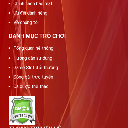
Chính sách bảo mật
Ưu đãi dành riêng
Về chúng tôi
DANH MỤC TRÒ CHƠI
Tổng quan hệ thống
Hướng dẫn sử dụng
Game Slot đổi thưởng
Sòng bài trực tuyến
Cá cược thể thao