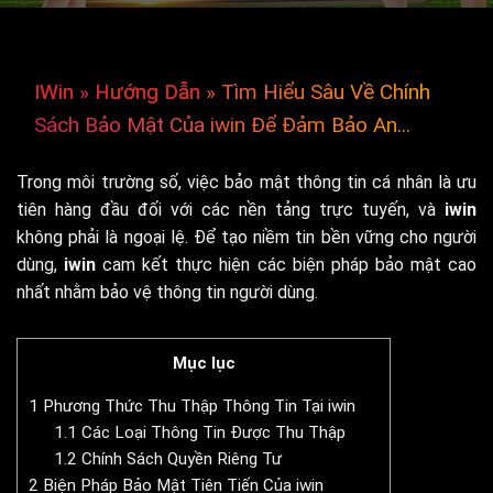
IWin
»
Hướng Dẫn
»
Tìm Hiểu Sâu Về Chính
Sách Bảo Mật Của iwin Để Đảm Bảo An...
Trong môi trường số, việc bảo mật thông tin cá nhân là ưu
tiên hàng đầu đối với các nền tảng trực tuyến, và
iwin
không phải là ngoại lệ. Để tạo niềm tin bền vững cho người
dùng,
iwin
cam kết thực hiện các biện pháp bảo mật cao
nhất nhằm bảo vệ thông tin người dùng.
Mục lục
1
Phương Thức Thu Thập Thông Tin Tại iwin
1.1
Các Loại Thông Tin Được Thu Thập
1.2
Chính Sách Quyền Riêng Tư
2
Biện Pháp Bảo Mật Tiên Tiến Của iwin