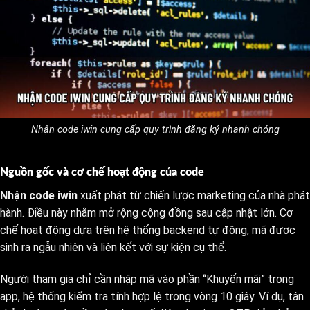
Nhận code iwin cung cấp quy trình đăng ký nhanh chóng
Nguồn gốc và cơ chế hoạt động của code
Nhận code iwin
xuất phát từ chiến lược marketing của nhà phát
hành. Điều này nhằm mở rộng cộng đồng sau cập nhật lớn. Cơ
chế hoạt động dựa trên hệ thống backend tự động, mã được
sinh ra ngẫu nhiên và liên kết với sự kiện cụ thể.
Người tham gia chỉ cần nhập mã vào phần “Khuyến mãi” trong
app, hệ thống kiểm tra tính hợp lệ trong vòng 10 giây. Ví dụ, tân