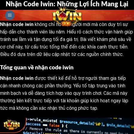
Skip
Nhận Code Iwin: Những Lợi Ích Mang Lại
to
Cần Phải Nắm Rõ
content
Nhận code
iwin
không chỉ hỗ trợ người mới mà còn duy trì sự
hấp dẫn cho thành viên lâu năm. Hiểu rõ cách thức vận hành giúp
tránh sai lầm và tận dụng tối đa giá trị. Bài viết khám phá sâu về
cơ chế này, từ cấu trúc tổng thể đến các khía cạnh thực tiễn.
Điều đó dựa trên dữ liệu cập nhật từ các nguồn chính thức.
Tổng quan về nhận code iwin
Nhận code iwin
được thiết kế để hỗ trợ người tham gia tiếp
cận nhanh chóng các phần thưởng. Yếu tố tập trung vào tính
minh bạch và dễ dàng tích hợp vào quy trình chơi. Các mã này
thường liên kết trực tiếp với tài khoản giúp kích hoạt ngay lập
tức mà không cần xác nhận thủ công phức tạp.