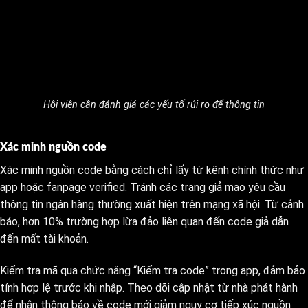
Hội viên cần đánh giá các yếu tố rủi ro để thông tin
Xác minh nguồn code
Xác minh nguồn code bằng cách chỉ lấy từ kênh chính thức như
app hoặc fanpage verified. Tránh các trang giả mạo yêu cầu
thông tin ngân hàng thường xuất hiện trên mạng xã hội. Từ cảnh
báo, hơn 10% trường hợp lừa đảo liên quan đến code giả dẫn
đến mất tài khoản.
Kiểm tra mã qua chức năng “Kiểm tra code” trong app, đảm bảo
tính hợp lệ trước khi nhập. Theo dõi cập nhật từ nhà phát hành
để nhận thông báo về code mới giảm nguy cơ tiếp xúc nguồn