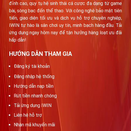
đỉnh cao, quy tụ hệ sinh thái cá cược đa dạng từ game
bài, sòng bạc đến thể thao. Với công nghệ bảo mật tiên
tiến, giao diện tối ưu và dịch vụ hỗ trợ chuyên nghiệp,
IWIN tự hào là sân chơi uy tín, minh bạch hàng đầu. Tải
ứng dụng ngay hôm nay để tận hưởng hàng loạt ưu đãi
hấp dẫn!
HƯỚNG DẪN THAM GIA
Đăng ký tài khoản
Đăng nhập hệ thống
Hướng dẫn nạp tiền
Rút tiền nhanh chóng
Tải ứng dụng IWIN
Liên hệ hỗ trợ
Nhận mã khuyến mãi