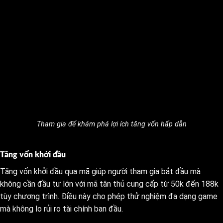
Tham gia để khám phá lợi ích tăng vốn hấp dẫn
Tăng vốn khởi đầu
Tăng vốn khởi đầu qua mã giúp người tham gia bắt đầu mà
không cần đầu tư lớn với mã tân thủ cung cấp từ 50k đến 188k
tùy chương trình. Điều này cho phép thử nghiệm đa dạng game
mà không lo rủi ro tài chính ban đầu.