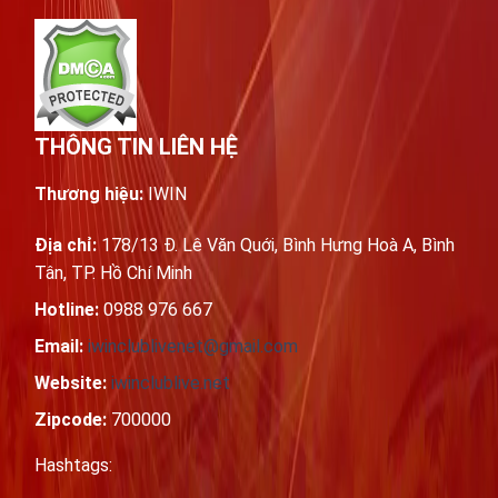
THÔNG TIN LIÊN HỆ
Thương hiệu:
IWIN
Địa chỉ:
178/13 Đ. Lê Văn Quới, Bình Hưng Hoà A, Bình
Tân, TP. Hồ Chí Minh
Hotline:
0988 976 667
Email:
iwinclublivenet@gmail.com
Website:
iwinclublive.net
Zipcode:
700000
Hashtags: