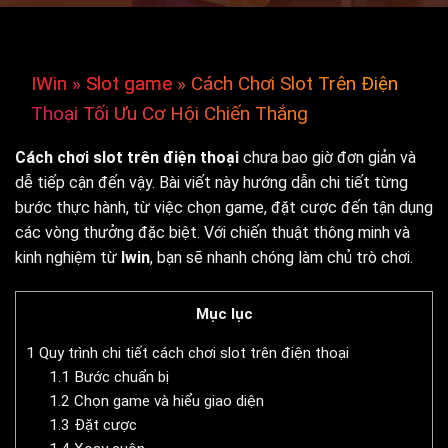
IWin
»
Slot game
»
Cách Chơi Slot Trên Điện
Thoại Tối Ưu Cơ Hội Chiến Thắng
Cách chơi slot trên điện thoại
chưa bao giờ đơn giản và
dễ tiếp cận đến vậy. Bài viết này hướng dẫn chi tiết từng
bước thực hành, từ việc chọn game, đặt cược đến tận dụng
các vòng thưởng đặc biệt. Với chiến thuật thông minh và
kinh nghiệm từ
Iwin
, bạn sẽ nhanh chóng làm chủ trò chơi.
Mục lục
1
Quy trình chi tiết cách chơi slot trên điện thoại
1.1
Bước chuẩn bị
1.2
Chọn game và hiểu giao diện
1.3
Đặt cược