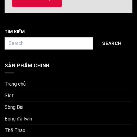
TÌM KIẾM
SEARCH
SẢN PHẨM CHÍNH
Trang chủ
Slot
Sòng Bài
Bóng đá Iwin
Thể Thao