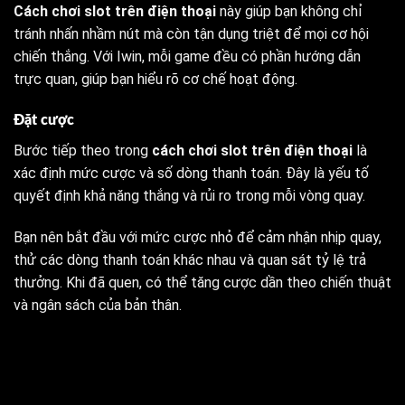
Cách chơi slot trên điện thoại
này giúp bạn không chỉ
tránh nhấn nhầm nút mà còn tận dụng triệt để mọi cơ hội
chiến thắng. Với Iwin, mỗi game đều có phần hướng dẫn
trực quan, giúp bạn hiểu rõ cơ chế hoạt động.
Đặt cược
Bước tiếp theo trong
cách chơi slot trên điện thoại
là
xác định mức cược và số dòng thanh toán. Đây là yếu tố
quyết định khả năng thắng và rủi ro trong mỗi vòng quay.
Bạn nên bắt đầu với mức cược nhỏ để cảm nhận nhịp quay,
thử các dòng thanh toán khác nhau và quan sát tỷ lệ trả
thưởng. Khi đã quen, có thể tăng cược dần theo chiến thuật
và ngân sách của bản thân.