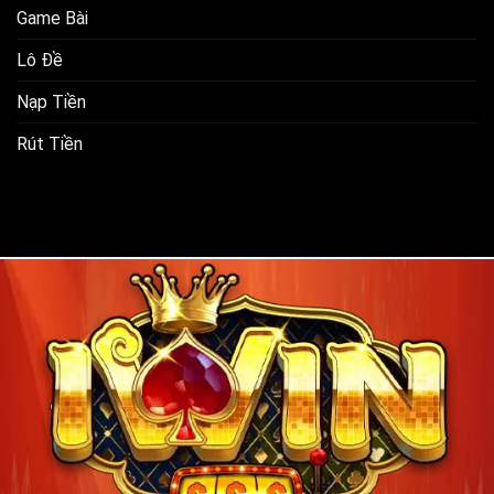
Game Bài
Lô Đề
Nạp Tiền
Rút Tiền