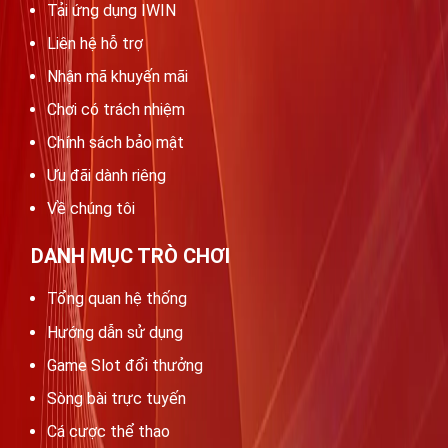
Tải ứng dụng IWIN
Liên hệ hỗ trợ
Nhận mã khuyến mãi
Chơi có trách nhiệm
Chính sách bảo mật
Ưu đãi dành riêng
Về chúng tôi
DANH MỤC TRÒ CHƠI
Tổng quan hệ thống
Hướng dẫn sử dụng
Game Slot đổi thưởng
Sòng bài trực tuyến
Cá cược thể thao