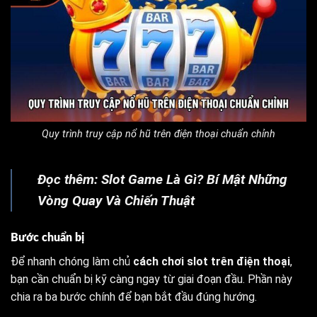
Quy trình truy cập nổ hũ trên điện thoại chuẩn chỉnh
Đọc thêm:
Slot Game Là Gì? Bí Mật Những
Vòng Quay Và Chiến Thuật
Bước chuẩn bị
Để nhanh chóng làm chủ
cách chơi slot trên điện thoại
,
bạn cần chuẩn bị kỹ càng ngay từ giai đoạn đầu. Phần này
chia ra ba bước chính để bạn bắt đầu đúng hướng.